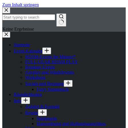
Zum Inhalt springen
Keine Ergebnisse
Startseite
Event-Kalender
BDSM-Events für Männer*
FULL GEAR BDSM PLAY
Bondage Events
Ageplay und Windelevents
Workshops
Socials und Beratung
Furry Stammtisch
Räumlichkeiten
Info
Anfahrt & Kontakt
Regeln
Spielregeln
Hausordnung und Haftungsausschluss