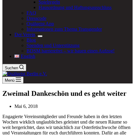
Spielregeln
Hausordnung und Haftungsausschluss
FAQ
Dresscode
Quälgeist App
Informationen zum Thema Transgender
Der Verein
Blog
Spenden und Unterstützung
BDSM barrierefrei – wir bauen einen Aufzug!
English
Suchen
Menü
Zweimal Dankeschön und es geht weiter
Mai 6, 2018
Engagierte Vereinsmitglieder und Freunde haben in den letzten
Wochen wirklich unglaubliches geleistet und die neuen Räume so
weit hergerichtet, dass wir tatsächlich zur Osterfetischwoche öffnen
und Veranstaltungen für euch durchführen konnten. Dafür an alle