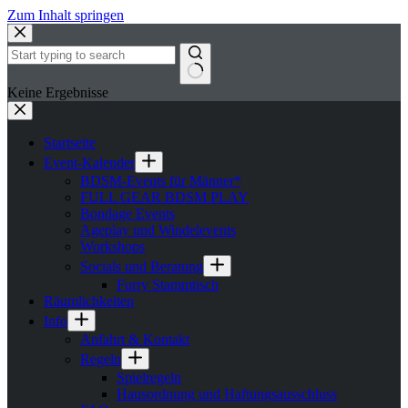
Zum Inhalt springen
Keine Ergebnisse
Startseite
Event-Kalender
BDSM-Events für Männer*
FULL GEAR BDSM PLAY
Bondage Events
Ageplay und Windelevents
Workshops
Socials und Beratung
Furry Stammtisch
Räumlichkeiten
Info
Anfahrt & Kontakt
Regeln
Spielregeln
Hausordnung und Haftungsausschluss