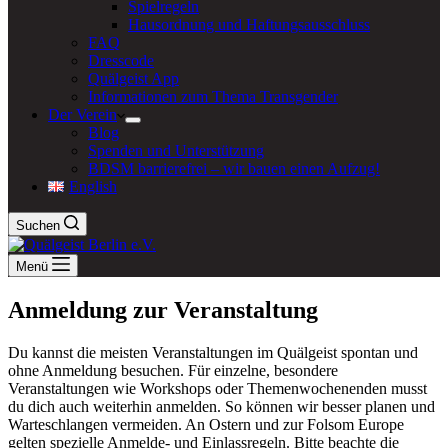
Spielregeln
Hausordnung und Haftungsausschluss
FAQ
Dresscode
Quälgeist App
Informationen zum Thema Transgender
Der Verein
Blog
Spenden und Unterstützung
BDSM barrierefrei – wir bauen einen Aufzug!
English
Suchen
Menü
Anmeldung zur Veranstaltung
Du kannst die meisten Veranstaltungen im Quälgeist spontan und
ohne Anmeldung besuchen. Für einzelne, besondere
Veranstaltungen wie Workshops oder Themenwochenenden musst
du dich auch weiterhin anmelden. So können wir besser planen und
Warteschlangen vermeiden. An Ostern und zur Folsom Europe
gelten spezielle Anmelde- und Einlassregeln. Bitte beachte die