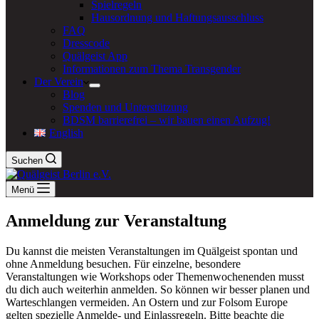
Spielregeln
Hausordnung und Haftungsausschluss
FAQ
Dresscode
Quälgeist App
Informationen zum Thema Transgender
Der Verein
Blog
Spenden und Unterstützung
BDSM barrierefrei – wir bauen einen Aufzug!
English
Suchen
Menü
Anmeldung zur Veranstaltung
Du kannst die meisten Veranstaltungen im Quälgeist spontan und
ohne Anmeldung besuchen. Für einzelne, besondere
Veranstaltungen wie Workshops oder Themenwochenenden musst
du dich auch weiterhin anmelden. So können wir besser planen und
Warteschlangen vermeiden. An Ostern und zur Folsom Europe
gelten spezielle Anmelde- und Einlassregeln. Bitte beachte die