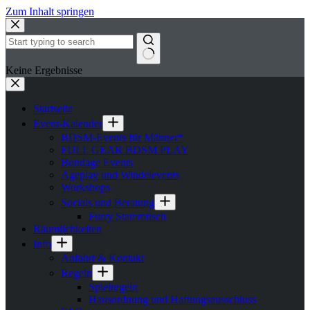
Zum Inhalt springen
Keine Ergebnisse
Startseite
Event-Kalender
BDSM-Events für Männer*
FULL GEAR BDSM PLAY
Bondage Events
Ageplay und Windelevents
Workshops
Socials und Beratung
Furry Stammtisch
Räumlichkeiten
Info
Anfahrt & Kontakt
Regeln
Spielregeln
Hausordnung und Haftungsausschluss