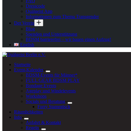
FAQ
Dresscode
Quälgeist App
Informationen zum Thema Transgender
Der Verein
Blog
Spenden und Unterstützung
BDSM barrierefrei – wir bauen einen Aufzug!
English
Startseite
Event-Kalender
BDSM-Events für Männer*
FULL GEAR BDSM PLAY
Bondage Events
Ageplay und Windelevents
Workshops
Socials und Beratung
Furry Stammtisch
Räumlichkeiten
Info
Anfahrt & Kontakt
Regeln