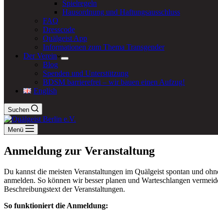
Spielregeln
Hausordnung und Haftungsausschluss
FAQ
Dresscode
Quälgeist App
Informationen zum Thema Transgender
Der Verein
Blog
Spenden und Unterstützung
BDSM barrierefrei – wir bauen einen Aufzug!
English
Suchen
Menü
Anmeldung zur Veranstaltung
Du kannst die meisten Veranstaltungen im Quälgeist spontan und o
anmelden. So können wir besser planen und Warteschlangen vermeiden
Beschreibungstext der Veranstaltungen.
So funktioniert die Anmeldung: