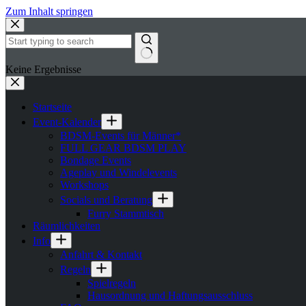
Zum Inhalt springen
Keine Ergebnisse
Startseite
Event-Kalender
BDSM-Events für Männer*
FULL GEAR BDSM PLAY
Bondage Events
Ageplay und Windelevents
Workshops
Socials und Beratung
Furry Stammtisch
Räumlichkeiten
Info
Anfahrt & Kontakt
Regeln
Spielregeln
Hausordnung und Haftungsausschluss