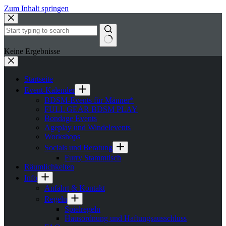
Zum Inhalt springen
Keine Ergebnisse
Startseite
Event-Kalender
BDSM-Events für Männer*
FULL GEAR BDSM PLAY
Bondage Events
Ageplay und Windelevents
Workshops
Socials und Beratung
Furry Stammtisch
Räumlichkeiten
Info
Anfahrt & Kontakt
Regeln
Spielregeln
Hausordnung und Haftungsausschluss