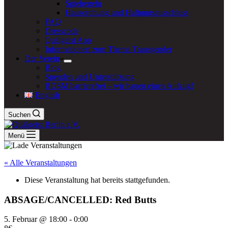
Spielregeln
Hausordnung und Haftungsausschluss
FAQ
Dresscode
Quälgeist App
Informationen zum Thema Transgender
Der Verein
Blog
Spenden und Unterstützung
BDSM barrierefrei – wir bauen einen Aufzug!
English
Suchen
Menü
« Alle Veranstaltungen
Diese Veranstaltung hat bereits stattgefunden.
ABSAGE/CANCELLED: Red Butts
5. Februar @ 18:00
-
0:00