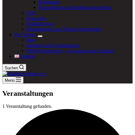
Spielregeln
Hausordnung und Haftungsausschluss
FAQ
Dresscode
Quälgeist App
Informationen zum Thema Transgender
Der Verein
Blog
Spenden und Unterstützung
BDSM barrierefrei – wir bauen einen Aufzug!
English
Suchen
Menü
Veranstaltungen
1 Veranstaltung gefunden.