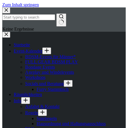
Zum Inhalt springen
Keine Ergebnisse
Startseite
Event-Kalender
BDSM-Events für Männer*
FULL GEAR BDSM PLAY
Bondage Events
Ageplay und Windelevents
Workshops
Socials und Beratung
Furry Stammtisch
Räumlichkeiten
Info
Anfahrt & Kontakt
Regeln
Spielregeln
Hausordnung und Haftungsausschluss